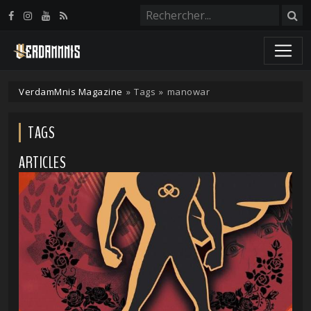
Panneau de gestion des cookies
VerdamMnis Magazine
»
Tags
»
manowar
TAGS
ARTICLES