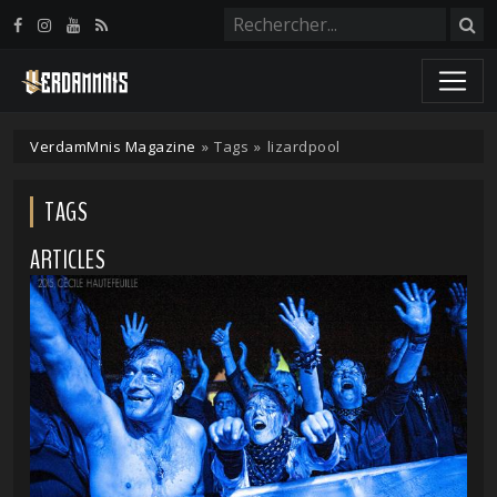
Panneau de gestion des cookies
VerdamMnis Magazine
»
Tags
»
lizardpool
TAGS
ARTICLES