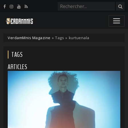
Panneau de gestion des cookies
VerdamMnis Magazine
»
Tags
»
kurtuenala
TAGS
ARTICLES