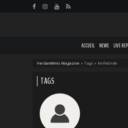
Panneau de gestion des cookies
ACCUEIL
NEWS
LIVE RE
VerdamMnis Magazine
»
Tags
»
knifebride
TAGS