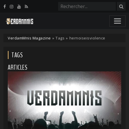
Panneau de gestion des cookies
VerdamMnis Magazine
»
Tags
»
hernoiseisviolence
TAGS
ARTICLES