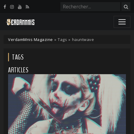
Panneau de gestion des cookies
VerdamMnis Magazine
»
Tags
»
hauntwave
TAGS
ARTICLES