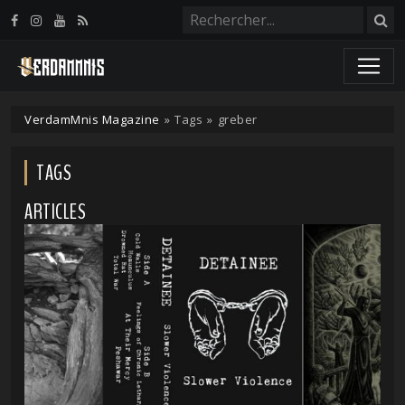
Panneau de gestion des cookies
VerdamMnis Magazine
»
Tags
»
greber
TAGS
ARTICLES