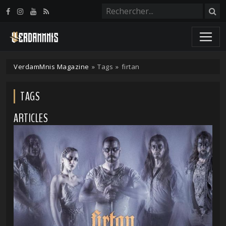
Panneau de gestion des cookies
VerdamMnis Magazine
»
Tags
»
firtan
TAGS
ARTICLES