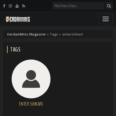
Panneau de gestion des cookies
VerdamMnis Magazine
»
Tags
»
entershikari
TAGS
ENTER SHIKARI