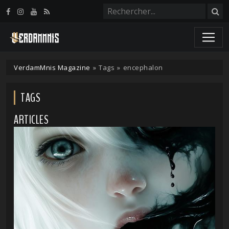
Panneau de gestion des cookies
VerdamMnis Magazine
»
Tags
»
encephalon
TAGS
ARTICLES