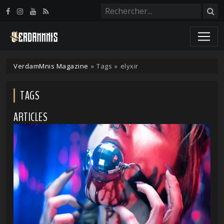
Panneau de gestion des cookies
VerdamMnis Magazine
»
Tags
»
elyxir
TAGS
ARTICLES