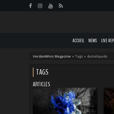
Panneau de gestion des cookies
ACCUEIL
NEWS
LIVE RE
VerdamMnis Magazine
»
Tags
»
dulceliquido
TAGS
ARTICLES