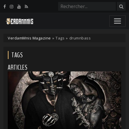
Panneau de gestion des cookies
VerdamMnis Magazine
»
Tags
»
drumnbass
TAGS
ARTICLES