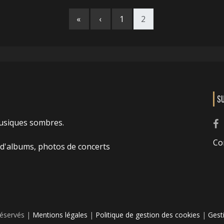
«
‹
1
2
S
usiques sombres.
Co
 d'albums, photos de concerts
réservés |
Mentions légales
|
Politique de gestion des cookies
|
Gest