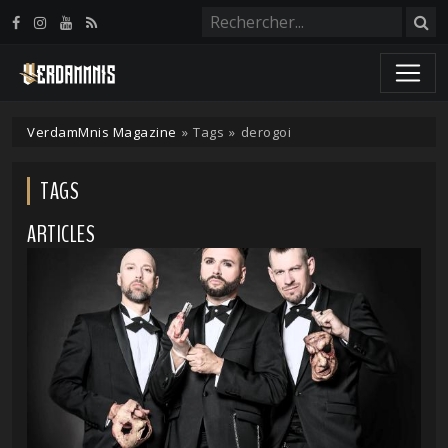
Panneau de gestion des cookies
VerdamMnis Magazine
»
Tags
»
derogoi
TAGS
ARTICLES