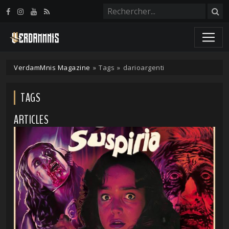
Panneau de gestion des cookies
VerdamMnis Magazine
»
Tags
»
darioargenti
TAGS
ARTICLES