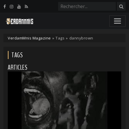
Panneau de gestion des cookies
VerdamMnis Magazine
»
Tags
»
dannybrown
TAGS
ARTICLES