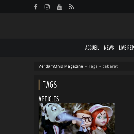
Panneau de gestion des cookies
ACCUEIL
NEWS
LIVE RE
VerdamMnis Magazine
»
Tags
»
cabarat
TAGS
ARTICLES