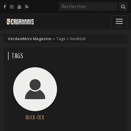
Panneau de gestion des cookies
VerdamMnis Magazine
»
Tags
»
bucktick
TAGS
BUCK-TICK