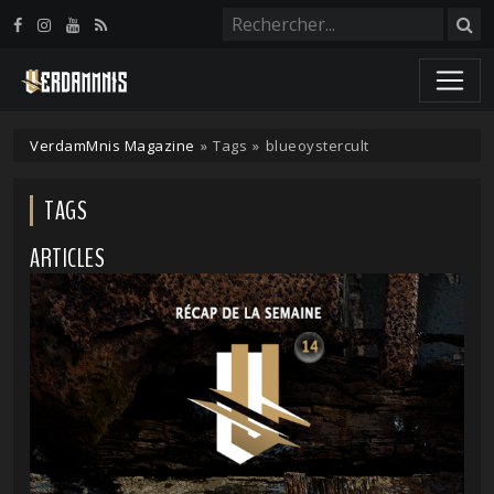
Panneau de gestion des cookies
VerdamMnis Magazine
»
Tags
»
blueoystercult
TAGS
ARTICLES