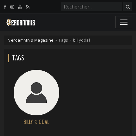
Panneau de gestion des cookies
VerdamMnis Magazine
»
Tags
»
billyodal
TAGS
BILLY ᛟ ODAL