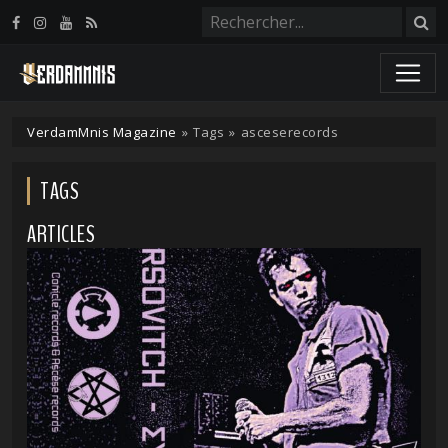
Panneau de gestion des cookies
VerdamMnis Magazine
»
Tags
»
asceserecords
TAGS
ARTICLES