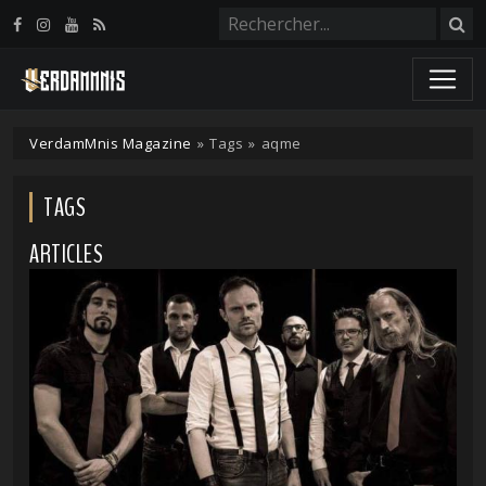
Panneau de gestion des cookies
VerdamMnis Magazine
»
Tags
»
aqme
TAGS
ARTICLES