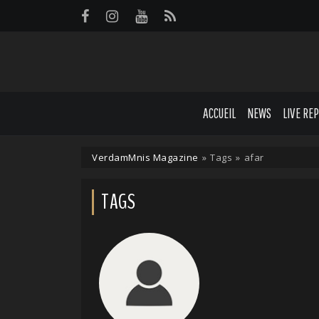
Panneau de gestion des cookies
ACCUEIL
NEWS
LIVE RE
VerdamMnis Magazine
»
Tags
»
afar
TAGS