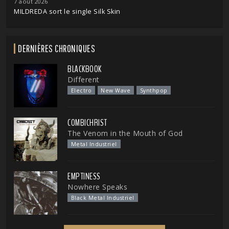
7 août 2026
MILDREDA sort le single Silk Skin
DERNIÈRES CHRONIQUES
BLACKBOOK
Different
Electro
New Wave
Synthpop
COMBICHRIST
The Venom in the Mouth of God
Metal Industriel
EMPTINESS
Nowhere Speaks
Black Metal Industriel