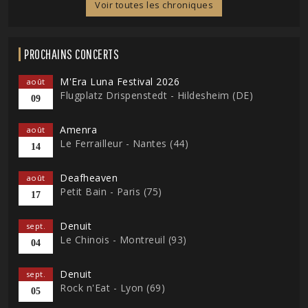
Voir toutes les chroniques
PROCHAINS CONCERTS
M'Era Luna Festival 2026
août
Flugplatz Drispenstedt - Hildesheim (DE)
09
Amenra
août
Le Ferrailleur - Nantes (44)
14
Deafheaven
août
Petit Bain - Paris (75)
17
Denuit
sept.
Le Chinois - Montreuil (93)
04
Denuit
sept.
Rock n'Eat - Lyon (69)
05