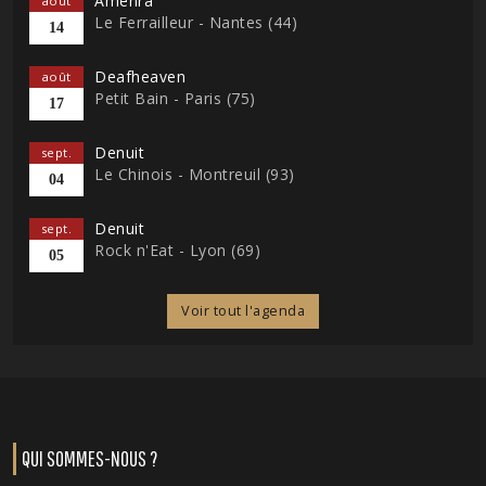
Amenra
août
Le Ferrailleur - Nantes (44)
14
Deafheaven
août
Petit Bain - Paris (75)
17
Denuit
sept.
Le Chinois - Montreuil (93)
04
Denuit
sept.
Rock n'Eat - Lyon (69)
05
Voir tout l'agenda
QUI SOMMES-NOUS ?