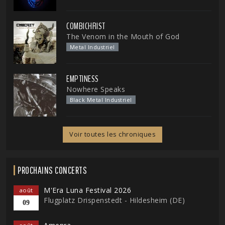
COMBICHRIST
The Venom in the Mouth of God
Metal Industriel
EMPTINESS
Nowhere Speaks
Black Metal Industriel
Voir toutes les chroniques
PROCHAINS CONCERTS
M'Era Luna Festival 2026
août
Flugplatz Drispenstedt - Hildesheim (DE)
09