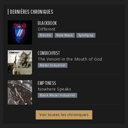
DERNIÈRES CHRONIQUES
BLACKBOOK
Different
Electro
New Wave
Synthpop
COMBICHRIST
The Venom in the Mouth of God
Metal Industriel
EMPTINESS
Nowhere Speaks
Black Metal Industriel
Voir toutes les chroniques