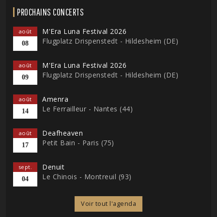
PROCHAINS CONCERTS
M'Era Luna Festival 2026
août
Flugplatz Drispenstedt - Hildesheim (DE)
08
M'Era Luna Festival 2026
août
Flugplatz Drispenstedt - Hildesheim (DE)
09
Amenra
août
Le Ferrailleur - Nantes (44)
14
Deafheaven
août
Petit Bain - Paris (75)
17
Denuit
sept.
Le Chinois - Montreuil (93)
04
Voir tout l'agenda