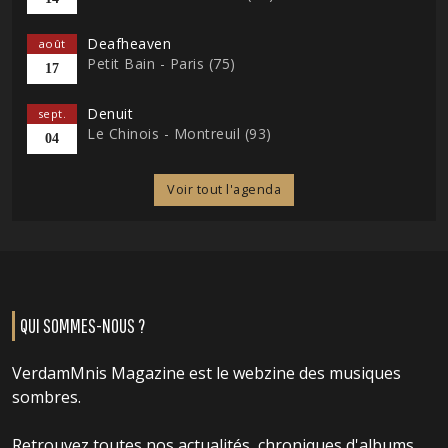
Deafheaven
août
Petit Bain - Paris (75)
17
Denuit
sept.
Le Chinois - Montreuil (93)
04
Voir tout l'agenda
QUI SOMMES-NOUS ?
VerdamMnis Magazine est le webzine des musiques
sombres.
Retrouvez toutes nos actualités, chroniques d'albums,