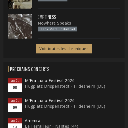
EMPTINESS
Nowhere Speaks
Black Metal Industriel
Voir toutes les chroniques
PROCHAINS CONCERTS
M'Era Luna Festival 2026
août
Flugplatz Drispenstedt - Hildesheim (DE)
08
M'Era Luna Festival 2026
août
Flugplatz Drispenstedt - Hildesheim (DE)
09
Amenra
août
Le Ferrailleur - Nantes (44)
14