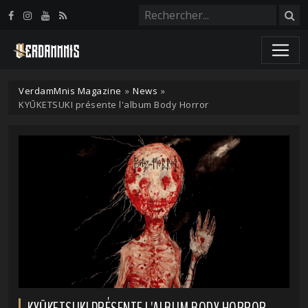
Panneau de gestion des cookies
VerdamMnis Magazine
»
News
»
KYŪKETSUKI présente l'album Body Horror
KYŪKETSUKI PRÉSENTE L'ALBUM BODY HORROR