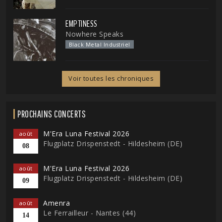
EMPTINESS
Nowhere Speaks
Black Metal Industriel
Voir toutes les chroniques
PROCHAINS CONCERTS
M'Era Luna Festival 2026
août
Flugplatz Drispenstedt - Hildesheim (DE)
08
M'Era Luna Festival 2026
août
Flugplatz Drispenstedt - Hildesheim (DE)
09
Amenra
août
Le Ferrailleur - Nantes (44)
14