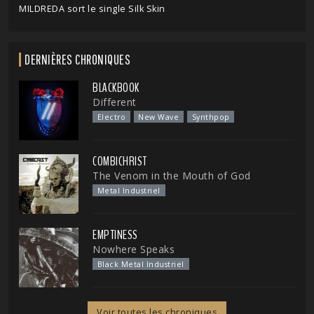
MILDREDA sort le single Silk Skin
DERNIÈRES CHRONIQUES
BLACKBOOK
Different
Electro
New Wave
Synthpop
COMBICHRIST
The Venom in the Mouth of God
Metal Industriel
EMPTINESS
Nowhere Speaks
Black Metal Industriel
Voir toutes les chroniques