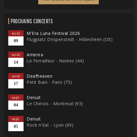
PROCHAINS CONCERTS
M'Era Luna Festival 2026
août
Flugplatz Drispenstedt - Hildesheim (DE)
09
Amenra
août
Le Ferrailleur - Nantes (44)
14
Deafheaven
août
Petit Bain - Paris (75)
17
Denuit
sept.
Le Chinois - Montreuil (93)
04
Denuit
sept.
Rock n'Eat - Lyon (69)
05