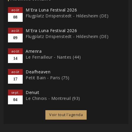
M'Era Luna Festival 2026
août
Flugplatz Drispenstedt - Hildesheim (DE)
08
M'Era Luna Festival 2026
août
Flugplatz Drispenstedt - Hildesheim (DE)
09
Amenra
août
Le Ferrailleur - Nantes (44)
14
Deafheaven
août
Petit Bain - Paris (75)
17
Denuit
sept.
Le Chinois - Montreuil (93)
04
Voir tout l'agenda