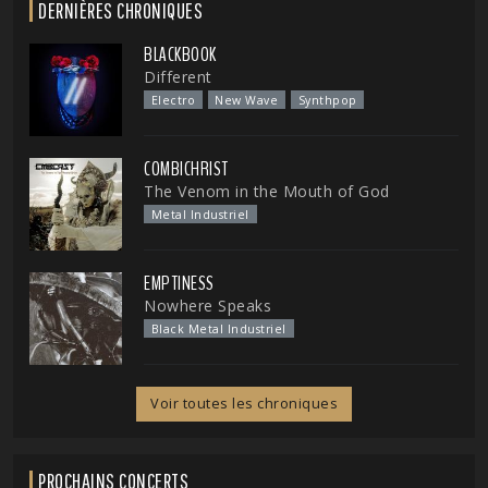
DERNIÈRES CHRONIQUES
BLACKBOOK
Different
Electro
New Wave
Synthpop
COMBICHRIST
The Venom in the Mouth of God
Metal Industriel
EMPTINESS
Nowhere Speaks
Black Metal Industriel
Voir toutes les chroniques
PROCHAINS CONCERTS