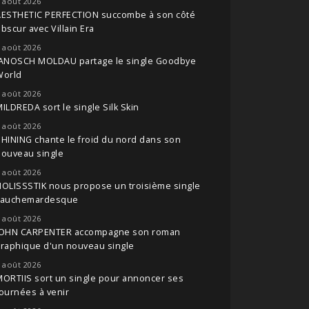
 août 2026
AESTHETIC PERFECTION succombe à son côté
bscur avec Villain Era
 août 2026
JANOSCH MOLDAU partage le single Goodbye
World
 août 2026
ILDREDA sort le single Silk Skin
 août 2026
HINING chante le froid du nord dans son
nouveau single
 août 2026
OLISSSTIK nous propose un troisième single
cauchemardesque
 août 2026
JOHN CARPENTER accompagne son roman
raphique d'un nouveau single
 août 2026
ORTIIS sort un single pour annoncer ses
ournées à venir