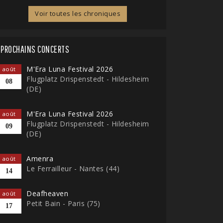
Voir toutes les chroniques
PROCHAINS CONCERTS
M'Era Luna Festival 2026
août
Flugplatz Drispenstedt - Hildesheim
08
(DE)
M'Era Luna Festival 2026
août
Flugplatz Drispenstedt - Hildesheim
09
(DE)
Amenra
août
Le Ferrailleur - Nantes (44)
14
Deafheaven
août
Petit Bain - Paris (75)
17