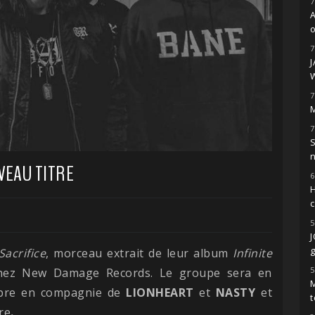
7
o
7
7
M
7
S
VEAU TITRE
6
H
5
g
Sacrifice
, morceau extrait de leur album
Infinite
5
 chez New Damage Records. Le groupe sera en
M
mbre en compagnie de
LIONHEART
et
NASTY
et
t
re
.