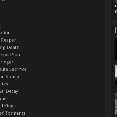
3
D
t
:
ation
h Reaper
ing Death
ckened Sun
bringer
lute Sacrifice
on Stomp
Rites
nal Decay
aner
ed Kings
 of Torments