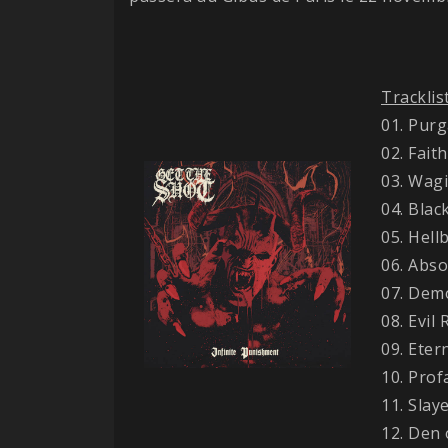
Tracklis
01. Purg
02. Fait
03. Wag
04. Bla
05. Hell
06. Abso
07. Dem
08. Evil 
09. Eter
10. Prof
11. Slay
12. Den