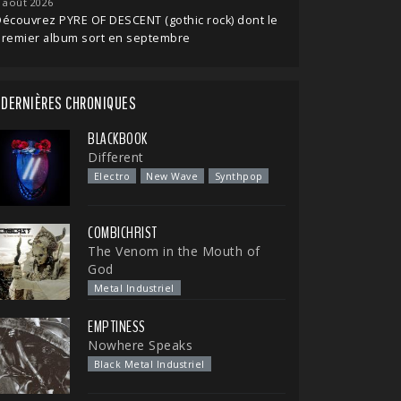
 août 2026
écouvrez PYRE OF DESCENT (gothic rock) dont le
premier album sort en septembre
DERNIÈRES CHRONIQUES
BLACKBOOK
Different
Electro
New Wave
Synthpop
COMBICHRIST
The Venom in the Mouth of
God
Metal Industriel
EMPTINESS
Nowhere Speaks
Black Metal Industriel