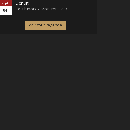
Denuit
sept.
Le Chinois - Montreuil (93)
04
Voir tout l'agenda