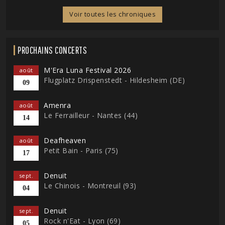
Voir toutes les chroniques
PROCHAINS CONCERTS
M'Era Luna Festival 2026
août
Flugplatz Drispenstedt - Hildesheim (DE)
09
Amenra
août
Le Ferrailleur - Nantes (44)
14
Deafheaven
août
Petit Bain - Paris (75)
17
Denuit
sept.
Le Chinois - Montreuil (93)
04
Denuit
sept.
Rock n'Eat - Lyon (69)
05