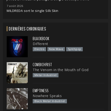
7 août 2026
MILDREDA sort le single Silk Skin
DERNIÈRES CHRONIQUES
BLACKBOOK
Different
Electro
New Wave
Synthpop
COMBICHRIST
The Venom in the Mouth of God
Metal Industriel
EMPTINESS
Nowhere Speaks
Black Metal Industriel