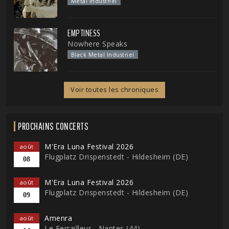
Metal Industriel
EMPTINESS
Nowhere Speaks
Black Metal Industriel
Voir toutes les chroniques
PROCHAINS CONCERTS
M'Era Luna Festival 2026
août
Flugplatz Drispenstedt - Hildesheim (DE)
08
M'Era Luna Festival 2026
août
Flugplatz Drispenstedt - Hildesheim (DE)
09
Amenra
août
Le Ferrailleur - Nantes (44)