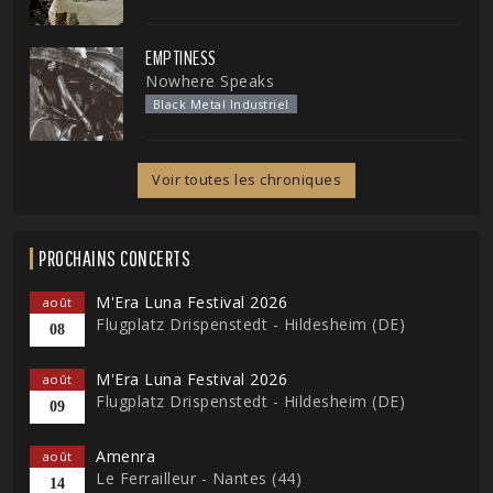
EMPTINESS
Nowhere Speaks
Black Metal Industriel
Voir toutes les chroniques
PROCHAINS CONCERTS
M'Era Luna Festival 2026
août
Flugplatz Drispenstedt - Hildesheim (DE)
08
M'Era Luna Festival 2026
août
Flugplatz Drispenstedt - Hildesheim (DE)
09
Amenra
août
Le Ferrailleur - Nantes (44)
14