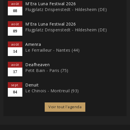
M'Era Luna Festival 2026
août
Flugplatz Drispenstedt - Hildesheim (DE)
08
M'Era Luna Festival 2026
août
Flugplatz Drispenstedt - Hildesheim (DE)
09
Amenra
août
Le Ferrailleur - Nantes (44)
14
Deafheaven
août
Petit Bain - Paris (75)
17
Denuit
sept.
Le Chinois - Montreuil (93)
04
Voir tout l'agenda