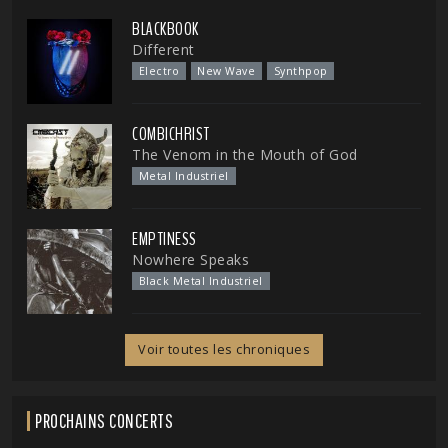
BLACKBOOK
Different
Electro
New Wave
Synthpop
COMBICHRIST
The Venom in the Mouth of God
Metal Industriel
EMPTINESS
Nowhere Speaks
Black Metal Industriel
Voir toutes les chroniques
PROCHAINS CONCERTS