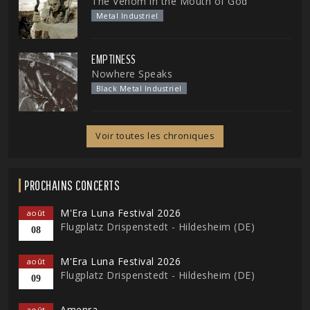
The Venom in the Mouth of God
Metal Industriel
EMPTINESS
Nowhere Speaks
Black Metal Industriel
Voir toutes les chroniques
PROCHAINS CONCERTS
M'Era Luna Festival 2026
août
Flugplatz Drispenstedt - Hildesheim (DE)
08
M'Era Luna Festival 2026
août
Flugplatz Drispenstedt - Hildesheim (DE)
09
Amenra
août