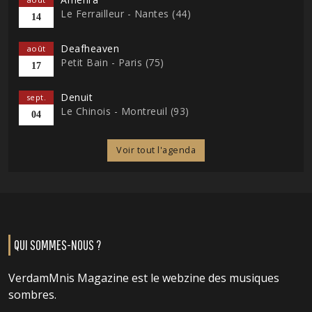
Le Ferrailleur - Nantes (44)
14
Deafheaven
août
Petit Bain - Paris (75)
17
Denuit
sept.
Le Chinois - Montreuil (93)
04
Voir tout l'agenda
QUI SOMMES-NOUS ?
VerdamMnis Magazine est le webzine des musiques
sombres.