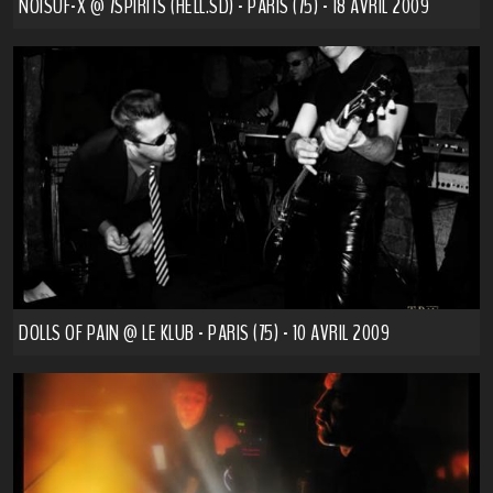
NOISUF-X @ 7SPIRITS (HELL.SD) - PARIS (75) - 18 AVRIL 2009
DOLLS OF PAIN @ LE KLUB - PARIS (75) - 10 AVRIL 2009