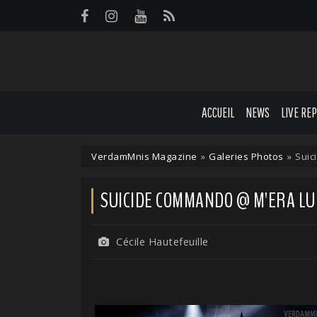
Panneau de gestion des cookies
ACCUEIL
NEWS
LIVE RE
VerdamMnis Magazine
»
Galeries Photos
»
Suic
SUICIDE COMMANDO @ M'ERA LUNA
Cécile Hautefeuille