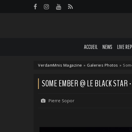
Panneau de gestion des cookies
ACCUEIL
NEWS
LIVE RE
VerdamMnis Magazine
»
Galeries Photos
»
Some
SOME EMBER @ LE BLACK STAR - P
Pierre Sopor