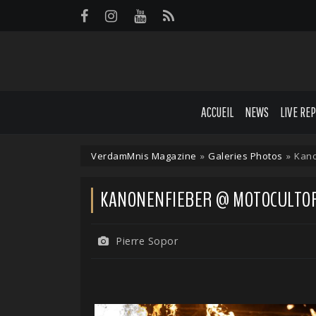
Panneau de gestion des cookies
ACCUEIL
NEWS
LIVE RE
VerdamMnis Magazine
»
Galeries Photos
»
Kano
KANONENFIEBER @ MOTOCULTOR F
Pierre Sopor