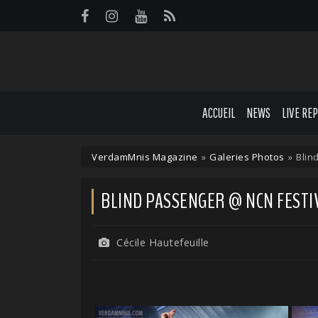
Panneau de gestion des cookies
ACCUEIL
NEWS
LIVE RE
VerdamMnis Magazine
»
Galeries Photos
»
Blin
BLIND PASSENGER @ NCN FESTIV
Cécile Hautefeuille