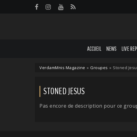
Panneau de gestion des cookies
ACCUEIL
NEWS
LIVE RE
VerdamMnis Magazine
»
Groupes
»
Stoned Jesu
STONED JESUS
Pas encore de description pour ce grou