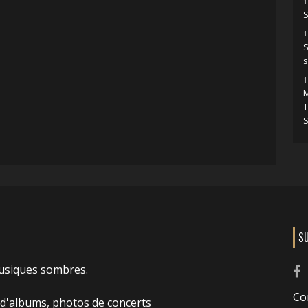
1
1
s
1
S
usiques sombres.
Co
 d'albums, photos de concerts