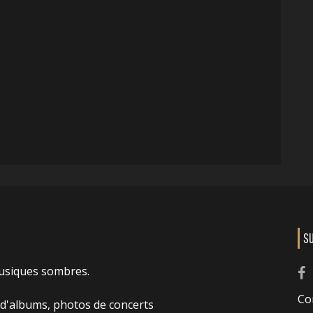
S
usiques sombres.
Co
 d'albums, photos de concerts