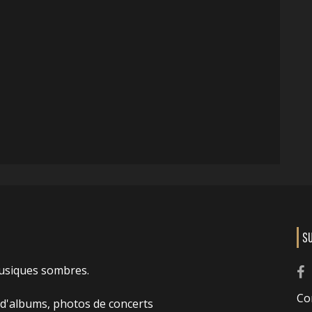
S
usiques sombres.
Co
 d'albums, photos de concerts