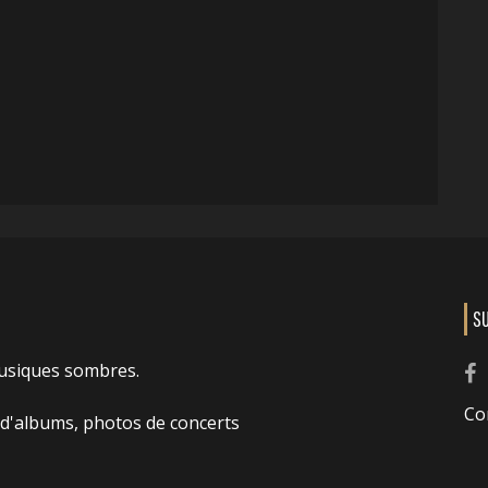
S
usiques sombres.
Co
 d'albums, photos de concerts