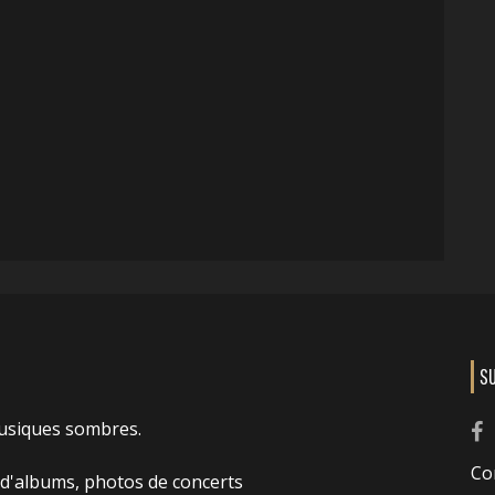
S
usiques sombres.
Co
 d'albums, photos de concerts