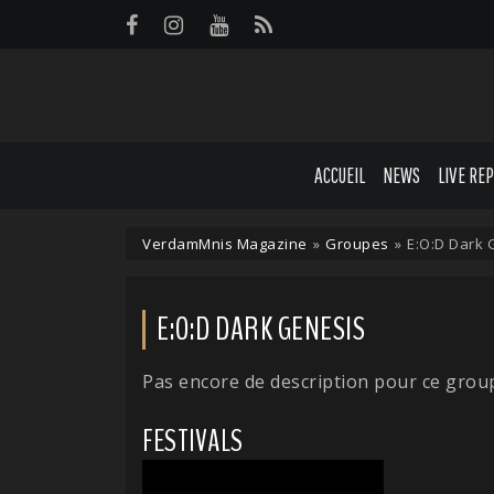
Panneau de gestion des cookies
ACCUEIL
NEWS
LIVE RE
VerdamMnis Magazine
»
Groupes
»
E:O:D Dark 
E:O:D DARK GENESIS
Pas encore de description pour ce grou
FESTIVALS