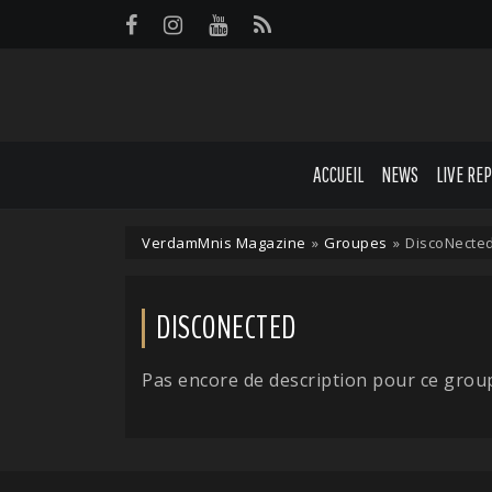
Panneau de gestion des cookies
ACCUEIL
NEWS
LIVE RE
VerdamMnis Magazine
»
Groupes
»
DiscoNecte
DISCONECTED
Pas encore de description pour ce grou